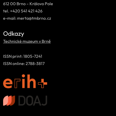
612 00 Brno – Královo Pole
tel. +420 541 421 426
e-mail: merta@tmbrno.cz
Odkazy
Technické muzeum v Brně
ISSN print: 1805-7241
ISSN online: 2788-3817