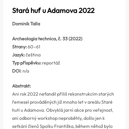
Stará huť u Adamova 2022
Dominik Talla
Archeologia technica, č. 33 (2022)
Strany:
60–61
Jazyk:
čeština
Typ příspěvku:
reportáž
DOI
: n/a
Abstrakt:
Ani rok 2022 nefandil příliš rekonstrukcím starých
řemesel prováděných již mnoho let v areálu Staré
huti u Adamova. Obvyklá jarní akce pro veřejnost,
ani odborný workshop neproběhly, došlo jen k
setkání členů Spolku Františka, během něhož bylo