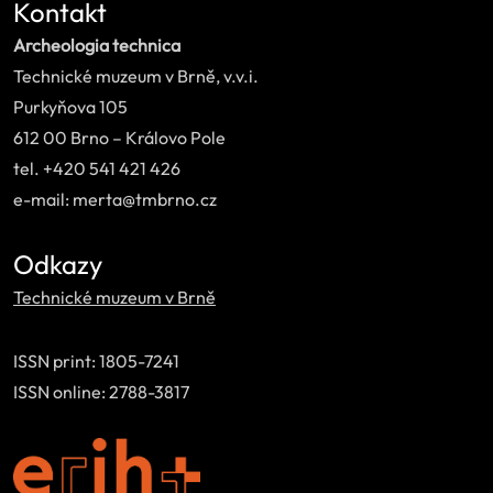
Kontakt
Archeologia technica
Technické muzeum v Brně, v.v.i.
Purkyňova 105
612 00 Brno – Královo Pole
tel. +420 541 421 426
e-mail: merta@tmbrno.cz
Odkazy
Technické muzeum v Brně
ISSN print: 1805-7241
ISSN online: 2788-3817