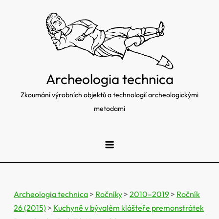
Skip
to
content
Archeologia technica
Zkoumání výrobních objektů a technologií archeologickými
metodami
Archeologia technica
>
Ročníky
>
2010–2019
>
Ročník
26 (2015)
>
Kuchyně v bývalém klášteře premonstrátek