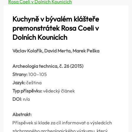
Rosa Coeli v Dolních Kounicích
Kuchyně v bývalém klášteře
premonstrátek Rosa Coeli v
Dolních Kounicích
Václav Kolařík, David Merta, Marek Peška
Archeologia technica, č. 26 (2015)
Strany:
100–105
Jazyk:
čeština
Typ příspěvku:
vědecký článek
DOI
: n/a
Abstrakt:
Příspěvek si klade za cíl informovat o výsledcích
záchranného archeologického výzkumu, který