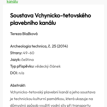
kanálu
Soustava Vchynicko-tetovského
plavebního kanálu
Tereza Blažková
Archeologia technica, č. 25 (2014)
Strany:
49–60
Jazyk:
čeština
Typ příspěvku:
vědecký článek
DOI
: n/a
Abstrakt:
Vchynicko-tetovský plavební kanál a jeho soustava
je technickou kulturní památkou, která ukazuje na
důmyslný způsob využití vodní síly při transportu