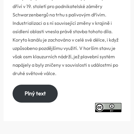
dříví v 19. století pro podnikatelské záměry
Schwarzenbergů na trhu s palivovým dřívím.
Industrializaci a s ní související změny v krajině i
osídlení oblasti vnesla právě stavba tohoto díla.
Koryto kanálu je zachováno v celé své délce, i když
uzpůsobeno pozdějšímu využití. V horším stavu je
však osm klauzurních nádrží, jež plavební systém
napájely a byly zničeny v souvislosti s událostmi po
druhé světové válce.
Plný text