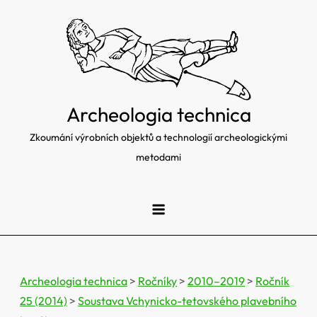
Skip
to
content
Archeologia technica
Zkoumání výrobních objektů a technologií archeologickými
metodami
Archeologia technica
>
Ročníky
>
2010–2019
>
Ročník
25 (2014)
>
Soustava Vchynicko-tetovského plavebního