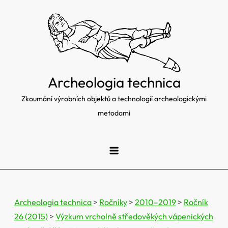
Skip
to
content
Archeologia technica
Zkoumání výrobních objektů a technologií archeologickými
metodami
Archeologia technica
>
Ročníky
>
2010–2019
>
Ročník
26 (2015)
>
Výzkum vrcholně středověkých vápenických