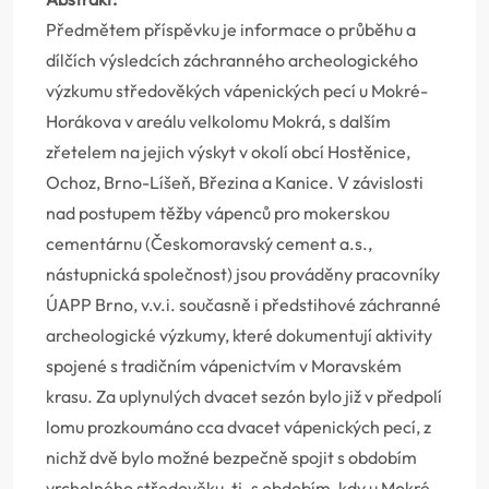
Předmětem příspěvku je informace o průběhu a
dílčích výsledcích záchranného archeologického
výzkumu středověkých vápenických pecí u Mokré-
Horákova v areálu velkolomu Mokrá, s dalším
zřetelem na jejich výskyt v okolí obcí Hostěnice,
Ochoz, Brno-Líšeň, Březina a Kanice. V závislosti
nad postupem těžby vápenců pro mokerskou
cementárnu (Českomoravský cement a.s.,
nástupnická společnost) jsou prováděny pracovníky
ÚAPP Brno, v.v.i. současně i předstihové záchranné
archeologické výzkumy, které dokumentují aktivity
spojené s tradičním vápenictvím v Moravském
krasu. Za uplynulých dvacet sezón bylo již v předpolí
lomu prozkoumáno cca dvacet vápenických pecí, z
nichž dvě bylo možné bezpečně spojit s obdobím
vrcholného středověku, tj. s obdobím, kdy u Mokré