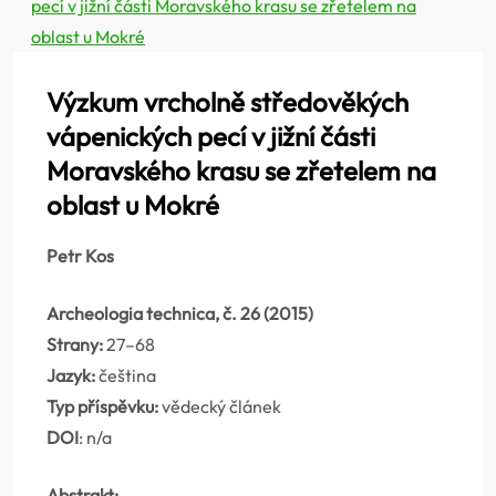
pecí v jižní části Moravského krasu se zřetelem na
oblast u Mokré
Výzkum vrcholně středověkých
vápenických pecí v jižní části
Moravského krasu se zřetelem na
oblast u Mokré
Petr Kos
Archeologia technica, č. 26 (2015)
Strany:
27–68
Jazyk:
čeština
Typ příspěvku:
vědecký článek
DOI
: n/a
Abstrakt: