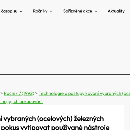
 časopisu
Ročníky
Spřízněné akce
Aktuality
>
Ročník 7 (1992)
>
Technologie a postupy kování vybraných (oce
 na jejich opracování
í vybraných (ocelových) železných
a pokus vytipovat používané nástroje