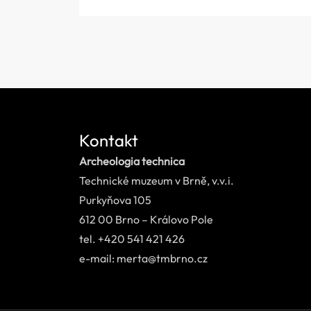
Kontakt
Archeologia technica
Technické muzeum v Brně, v.v.i.
Purkyňova 105
612 00 Brno – Královo Pole
tel. +420 541 421 426
e-mail: merta@tmbrno.cz