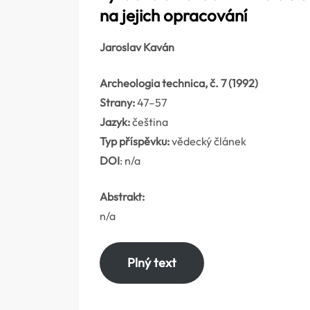
na jejich opracování
Jaroslav Kaván
Archeologia technica, č. 7 (1992)
Strany:
47–57
Jazyk:
čeština
Typ příspěvku:
vědecký článek
DOI
: n/a
Abstrakt:
n/a
Plný text