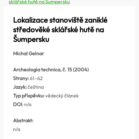
sklářské hutě na Šumpersku
Lokalizace stanoviště zaniklé
středověké sklářské hutě na
Šumpersku
Michal Gelnar
Archeologia technica, č. 15 (2004)
Strany:
61–62
Jazyk:
čeština
Typ příspěvku:
vědecký článek
DOI
: n/a
Abstrakt:
n/a