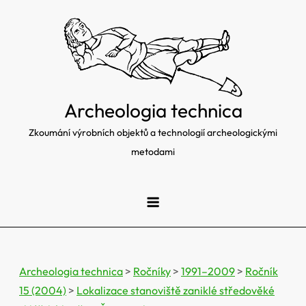
Skip
to
content
Archeologia technica
Zkoumání výrobních objektů a technologií archeologickými
metodami
Archeologia technica
>
Ročníky
>
1991–2009
>
Ročník
15 (2004)
>
Lokalizace stanoviště zaniklé středověké