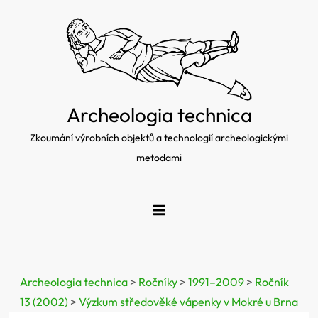
Skip
to
content
Archeologia technica
Zkoumání výrobních objektů a technologií archeologickými
metodami
Archeologia technica
>
Ročníky
>
1991–2009
>
Ročník
13 (2002)
>
Výzkum středověké vápenky v Mokré u Brna