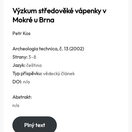
Výzkum středověké vápenky v
Mokré u Brna
Petr Kos
Archeologia technica, č. 13 (2002)
Strany:
3–8
Jazyk:
čeština
Typ příspěvku:
vědecký článek
DOI
: n/a
Abstrakt:
n/a
Plný text