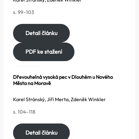
s. 99–103
Detail článku
PDF ke stažení
Dřevouhelná vysoká pec v Dlouhém u Nového
Města na Moravě
Karel Stránský, Jiří Merta, Zdeněk Winkler
s. 104–118
Detail článku