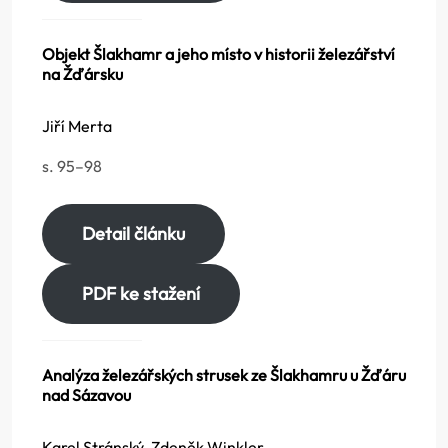
Objekt Šlakhamr a jeho místo v historii železářství
na Žďársku
Jiří Merta
s. 95–98
Detail článku
PDF ke stažení
Analýza železářských strusek ze Šlakhamru u Žďáru
nad Sázavou
Karel Stránský, Zdeněk Winkler