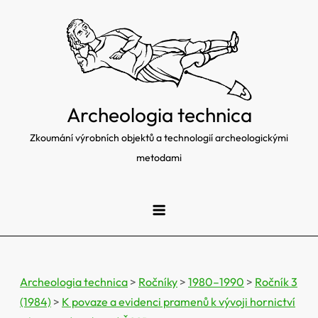
Skip
to
content
Archeologia technica
Zkoumání výrobních objektů a technologií archeologickými
metodami
Archeologia technica
>
Ročníky
>
1980–1990
>
Ročník 3
(1984)
>
K povaze a evidenci pramenů k vývoji hornictví