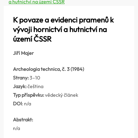
a hutnictví na území ČSSR
K povaze a evidenci pramenů k
vývoji hornictví a hutnictví na
území ČSSR
Jiří Majer
Archeologia technica, č. 3 (1984)
Strany:
3–10
Jazyk:
čeština
Typ příspěvku:
vědecký článek
DOI
: n/a
Abstrakt:
n/a