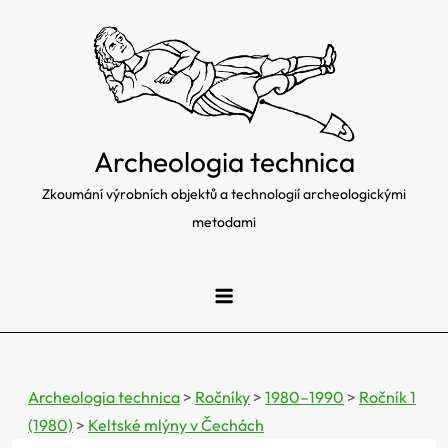
Skip
to
content
Archeologia technica
Zkoumání výrobních objektů a technologií archeologickými
metodami
Archeologia technica
>
Ročníky
>
1980–1990
>
Ročník 1
(1980)
>
Keltské mlýny v Čechách