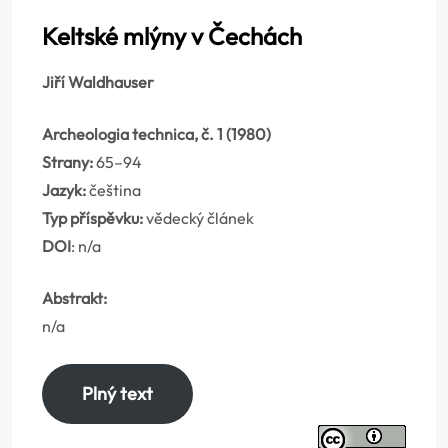
Keltské mlýny v Čechách
Jiří Waldhauser
Archeologia technica, č. 1 (1980)
Strany:
65–94
Jazyk:
čeština
Typ příspěvku:
vědecký článek
DOI
: n/a
Abstrakt:
n/a
Plný text